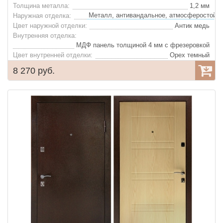
Толщина металла:
1,2 мм
Наружная отделка:
Цвет наружной отделки:
Антик медь
Внутренняя отделка:
МДФ панель толщиной 4 мм с фрезеровкой
Цвет внутренней отделки:
Орех темный
Утеплитель:
Экструдированный пенополистирол
8 270 руб.
Глазок:
Объемный, расширенного обзора