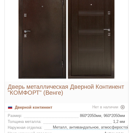
Дверь металлическая Дверной Континент
"КОМФОРТ" (Венге)
Нет в наличии
Дверной континент
Размер:
860*2050мм, 960*2050мм
Толщина металла:
1,2 мм
Наружная отделка: