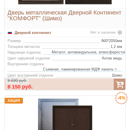
Дверь металлическая Дверной Континент
"КОМФОРТ" (Шимо)
Нет в наличии
Дверной континент
Размер:
960*2050мм
Толщина металла:
1,2 мм
Наружная отделка:
Цвет наружной отделки:
Антик медь
Внутренняя отделка:
Съемная, ламинированная МДФ панель толщиной 10 мм
Цвет внутренней отделки:
Шимо
9 690 руб.
Глазок:
Да
8 150 руб.
-4%
АКЦИЯ