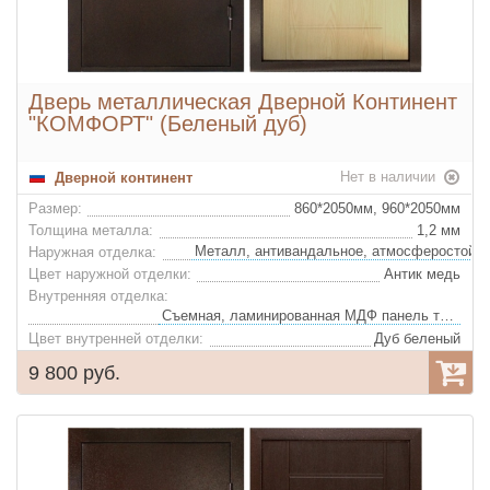
Дверь металлическая Дверной Континент
"КОМФОРТ" (Беленый дуб)
Нет в наличии
Дверной континент
Размер:
860*2050мм, 960*2050мм
Толщина металла:
1,2 мм
Наружная отделка:
Цвет наружной отделки:
Антик медь
Внутренняя отделка:
Съемная, ламинированная МДФ панель толщиной 10 мм
Цвет внутренней отделки:
Дуб беленый
Утеплитель:
Пенополистирол
9 800 руб.
Глазок:
Да