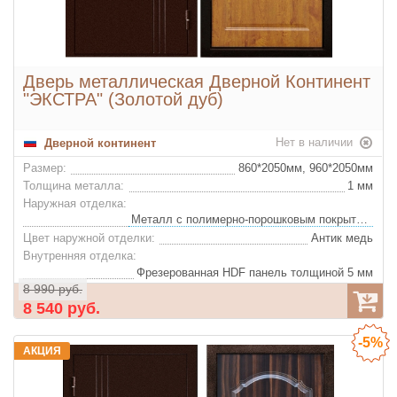
Дверь металлическая Дверной Континент
"ЭКСТРА" (Золотой дуб)
Нет в наличии
Дверной континент
Размер:
860*2050мм, 960*2050мм
Толщина металла:
1 мм
Наружная отделка:
Металл с полимерно-порошковым покрытием
Цвет наружной отделки:
Антик медь
Внутренняя отделка:
Фрезерованная HDF панель толщиной 5 мм
8 990 руб.
Цвет внутренней отделки:
Дуб золотой
8 540 руб.
Утеплитель:
Пенополистирол
Глазок:
Да
-5%
АКЦИЯ