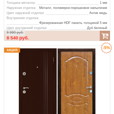
Толщина металла:
1 мм
Наружная отделка:
Металл, полимерно-порошковое напыление
Цвет наружной отделки:
Антик медь
Внутренняя отделка:
Фрезерованная HDF панель толщиной 5 мм
Цвет внутренней отделки:
Дуб беленый
8 990 руб.
Глазок:
Да
8 540 руб.
-5%
АКЦИЯ