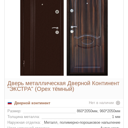
Дверь металлическая Дверной Континент
"ЭКСТРА" (Орех тёмный)
Нет в наличии
Дверной континент
Размер:
860*2050мм, 960*2050мм
Толщина металла:
1 мм
Наружная отделка:
Металл, полимерно-порошковое напыление