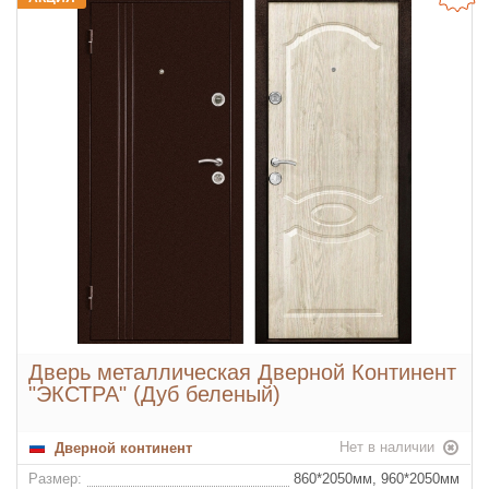
Глазок:
Да
Дополнительные опции:
броненакладки
Дверь металлическая Дверной Континент
"ЭКСТРА" (Дуб беленый)
Нет в наличии
Дверной континент
Размер:
860*2050мм, 960*2050мм