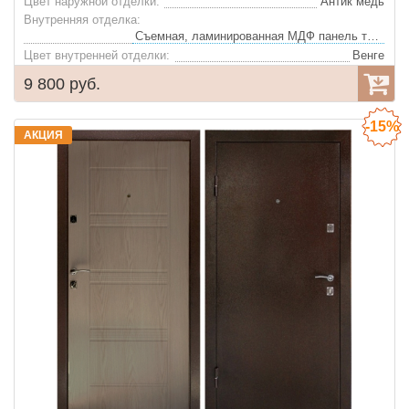
Цвет наружной отделки:
Антик медь
Внутренняя отделка:
Съемная, ламинированная МДФ панель толщиной 10 мм
Цвет внутренней отделки:
Венге
Утеплитель:
Пенополистирол
9 800 руб.
Глазок:
Да
-15%
АКЦИЯ