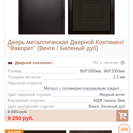
Дверь металлическая Дверной Континент
"Фаворит" (Венге / Беленый дуб)
Нет в наличии
Дверной континент
Размер:
860*2050мм, 960*2050мм
Толщина металла:
1,2 мм
Наружная отделка:
Металл с полимерно-порошковым покрытием
Цвет наружной отделки:
Медный антик
Внутренняя отделка:
МДФ панель 8мм
Цвет внутренней отделки:
Венге, Беленый дуб
9 990 руб.
Декор внутренней отделки:
Фрезеровка
9 250 руб.
Утеплитель:
Минеральная вата
Цвет фурнитуры:
Хром
-5%
Ночная задвижка:
Да
АКЦИЯ