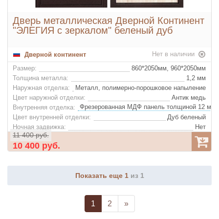
Дверь металлическая Дверной Континент
"ЭЛЕГИЯ с зеркалом" беленый дуб
Нет в наличии
Дверной континент
Размер:
860*2050мм, 960*2050мм
Толщина металла:
1,2 мм
Наружная отделка:
Металл, полимерно-порошковое напыление
Цвет наружной отделки:
Антик медь
Внутренняя отделка:
Цвет внутренней отделки:
Дуб беленый
Ночная задвижка:
Нет
11 400 руб.
Глазок:
Нет
10 400 руб.
Показать еще 1
из 1
1
2
»