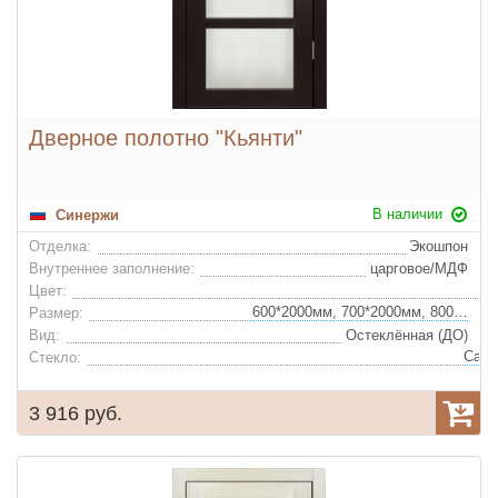
Дверное полотно "Кьянти"
В наличии
Синержи
Отделка:
Экошпон
Внутреннее заполнение:
царговое/МДФ
Цвет:
600*2000мм, 700*2000мм, 800*2000мм, 900*2000мм
Размер:
Вид:
Остеклённая (ДО)
Стекло:
3 916 руб.