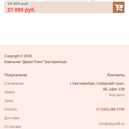
28 300 руб.
Цвет внутренней отделки:
Стронг сливки
27 000 руб.
Мин.базальтовое перегородка "Knauf"
Утеплитель:
Цвет фурнитуры:
Хром
Ночная задвижка:
Да
Глазок:
Да
Дополнительные опции:
Противосъемные ригели, 3 шт
Конструкция:
Copyright © 2026.
Компания "Двери Плюс" Екатеринбург
Покупателю
Контакты
О компании
г. Екатеринбург, Сибирский тракт,
8Б, офис 108
Замер
Контакты
Заказ
Оплата
+7 (343) 288 3705
Доставка
info@dplus96.ru
Установка