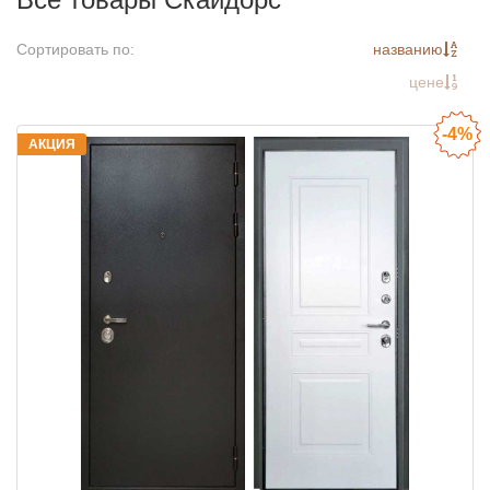
Сортировать по:
названию
цене
-4%
АКЦИЯ