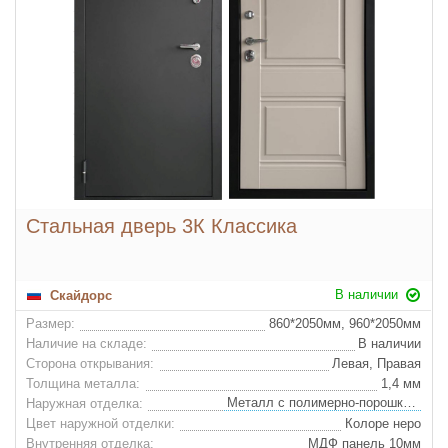
Стальная дверь 3К Классика
В наличии
Скайдорс
Размер:
860*2050мм, 960*2050мм
Наличие на складе:
В наличии
Сторона открывания:
Левая, Правая
Толщина металла:
1,4 мм
Металл с полимерно-порошковым покрытием
Наружная отделка:
Цвет наружной отделки:
Колоре неро
Внутренняя отделка:
МДФ панель 10мм