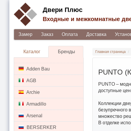
Двери Плюс
Входные и межкомнатные дв
Замер
Заказ
Оплата
Доставка
Устано
Каталог
Бренды
Главная страница
Adden Bau
PUNTO (К
AGB
PUNTO – модны
доступные цен
Archie
Коллекции две
Armadillo
безупречного в
Arsenal
множество реш
В отделке исп
BERSERKER