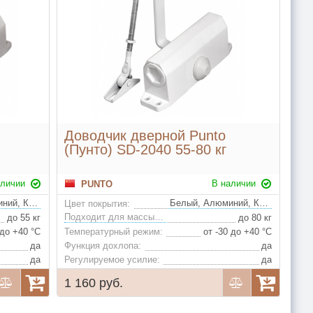
Доводчик дверной Punto
(Пунто) SD-2040 55-80 кг
аличии
В наличии
PUNTO
Белый, Алюминий, Коричневый
Белый, Алюминий, Коричневый
Цвет покрытия:
Подходит для массы двери:
до 55 кг
до 80 кг
 до +40 °С
Температурный режим:
от -30 до +40 °С
да
Функция дохлопа:
да
да
Регулируемое усилие:
да
1 160 руб.