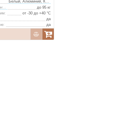
Белый, Алюминий, Коричневый
Подходит для массы двери:
до 95 кг
им:
от -30 до +40 °С
да
ие:
да