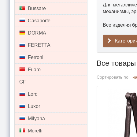
Для металличе
Bussare
механизмы, эр
Casaporte
Все изделия б
DORMA
Категори
FERETTA
Ferroni
Все товар
Fuaro
Сортировать по:
н
GF
Lord
Luxor
Milyana
Morelli