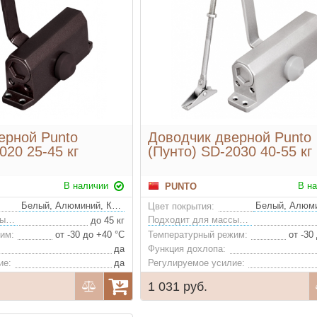
ерной Punto
Доводчик дверной Punto
020 25-45 кг
(Пунто) SD-2030 40-55 кг
В наличии
В н
PUNTO
Белый, Алюминий, Коричневый
Цвет покрытия:
Подходит для массы двери:
Подходит для массы двери:
до 45 кг
им:
от -30 до +40 °С
Температурный режим:
от -30
да
Функция дохлопа:
ие:
да
Регулируемое усилие:
1 031 руб.