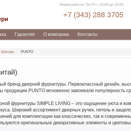
Режим работы: Пн-Пт с 10:00 до 19:00
+7 (343) 288 3705
ери
вка
Гарантия
О компании
Контакты
Бренды
PUNTO
итай)
й бренд дверной фурнитуры. Первоклассный дизайн, высо
ы продукции PUNTO мгновенно завоевали популярность ср
рной фурнитуры SIMPLE LIVING – это ощущение уюта и ко
куса. Широкий ассортимент дверных ручек, петель и защело
ений для комплектации как классических, так и современ
ользуются оригинальные декоративные элементы и цветовы