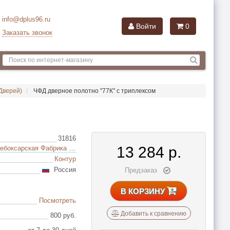
info@dplus96.ru
Войти
0
Заказать звонок
Дверей)
ЧФД дверное полотно "77К" с триплексом
31816
13 284
р.
ЧФД (Чебоксарская Фабрика Дверей)
Контур
Россия
Предзаказ
В КОРЗИНУ
Посмотреть
Добавить к сравнению
800 руб.