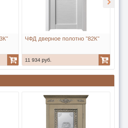
3К"
ЧФД дверное полотно "82К"
ЧФД
11 934 руб.
11 9