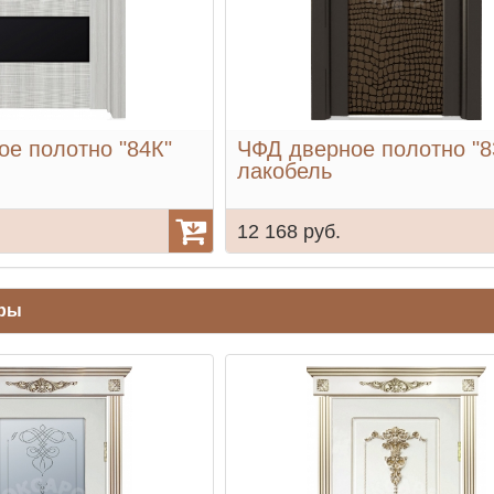
е полотно "84К"
ЧФД дверное полотно "8
лакобель
12 168 руб.
ары