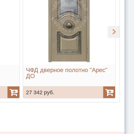
ЧФД дверное полотно "Арес"
ЧФД
ДО
ДГ
27 342 руб.
25 3