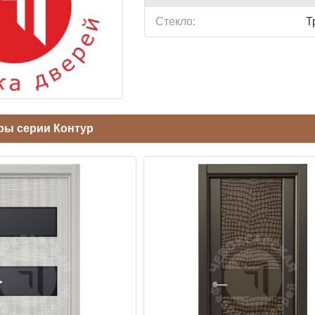
Стекло:
Т
ры серии Контур