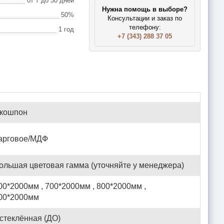
от 7 до 30 дней
Нужна помощь в выборе?
50%
Консультации и заказ по
телефону:
1 год
+7 (343) 288 37 05
кошпон
арговое/МДФ
ольшая цветовая гамма (уточняйте у менеджера)
00*2000мм , 700*2000мм , 800*2000мм ,
00*2000мм
стеклённая (ДО)