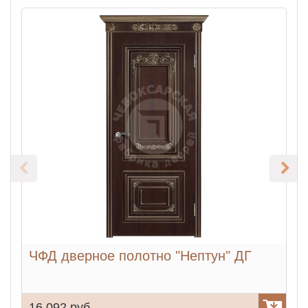
ЧФД дверное полотно "Нептун" ДГ
16 092 руб.
2