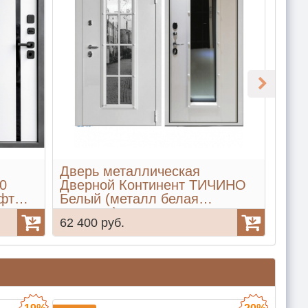
Дверь металлическая
Две
0
Дверной Континент ТИЧИНО
Две
фт
Белый (металл белая
Сер
шагрень)
62 400 руб.
62 4