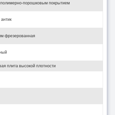
с полимерно-порошковым покрытием
 антик
мм фрезерованная
еный
вая плита высокой плотности