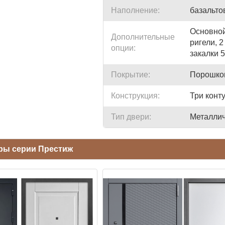
Наполнение:
базальто
Основной
Дополнительные
ригели, 
опции:
закалки
Покрытие:
Порошко
Конструкция:
Три конт
Тип двери:
Металлич
ры серии Престиж