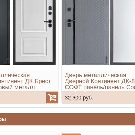
аллическая
Дверь металлическая
онтинент ДК Брест
Дверной Континент ДК-8
овый металл
СОФТ панель/панель Со
графит/Софт белый снег
32 600 руб.
ары