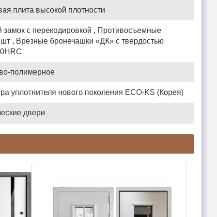
вая плита высокой плотности
 замок с перекодировкой , Противосъемные
2 шт , Врезные бронечашки «ДК» с твердостью
 50HRC
во-полимерное
ура уплотнителя нового поколения ECO-KS (Корея)
еские двери