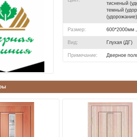
тисненый (уд
темный (удор
(удорожание)
Размер:
600*2000мм ,
Вид:
Глухая (ДГ)
Примечание:
Дверное поло
ары