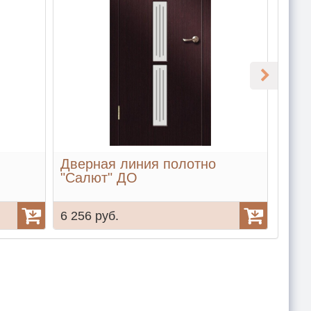
Дверная линия полотно
Две
"Салют" ДО
"Са
6 256 руб.
5 38