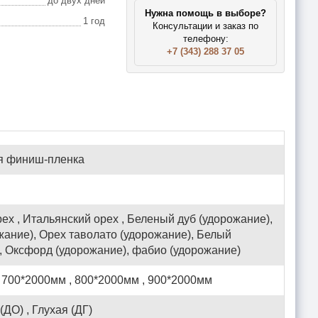
до двух дней
Нужна помощь в выборе?
1 год
Консультации и заказ по
телефону:
+7 (343) 288 37 05
я финиш-пленка
ех , Итальянский орех , Беленый дуб (удорожание),
жание), Орех таволато (удорожание), Белый
, Оксфорд (удорожание), фабио (удорожание)
 700*2000мм , 800*2000мм , 900*2000мм
ДО) , Глухая (ДГ)