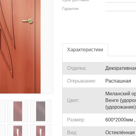
Гарантия
Характеристики
Отделка:
Декоративна
Открывание:
Распашная
Миланский ор
Цвет:
Венге (удоро
(удорожание)
Размер:
600*2000мм ,
Вид:
Остеклённая (