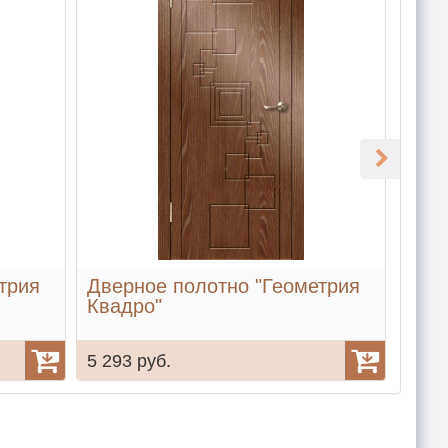
трия
Дверное полотно "Геометрия
Две
Квадро"
Роза
5 293 руб.
5 29