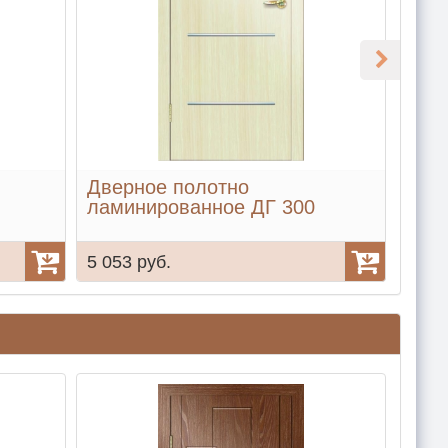
Дверное полотно
Две
ламинированное ДГ 300
лам
5 053 руб.
5 64