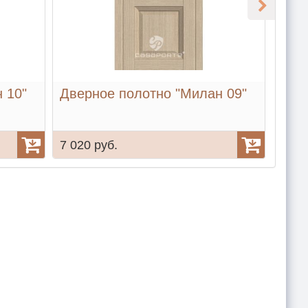
 10"
Дверное полотно "Милан 09"
Две
7 020 руб.
7 22