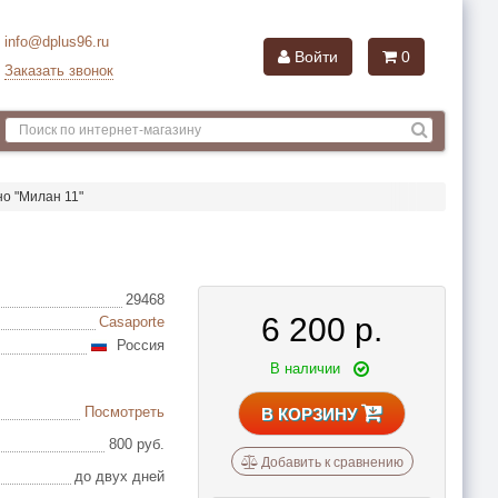
info@dplus96.ru
Войти
0
Заказать звонок
о "Милан 11"
29468
6 200
р.
Casaporte
Россия
В наличии
Посмотреть
В КОРЗИНУ
800 руб.
Добавить к сравнению
до двух дней