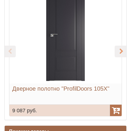
Дверное полотно "ProfilDoors 105X"
Д
9 087 руб.
9