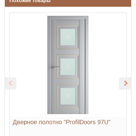
Похожие товары
Дверное полотно "ProfilDoors 97U"
Д