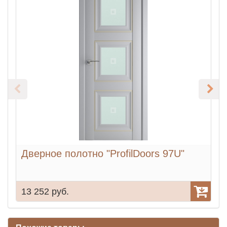
Дверное полотно "ProfilDoors 97U"
Д
13 252 руб.
9