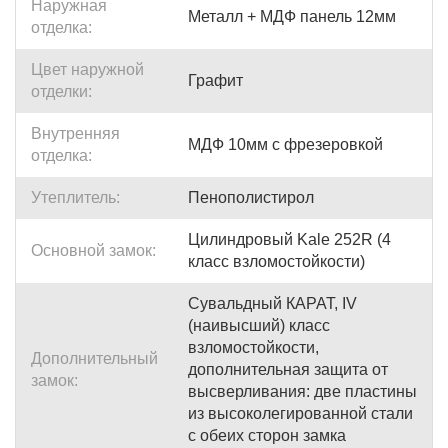
Наружная
Металл + МДФ панель 12мм
отделка:
Цвет наружной
Графит
отделки:
Внутренняя
МДФ 10мм с фрезеровкой
отделка:
Утеплитель:
Пенополистирол
Цилиндровый Kale 252R (4
Основной замок:
класс взломостойкости)
Сувальдный КАРАТ, IV
(наивысший) класс
взломостойкости,
Дополнительный
дополнительная защита от
замок:
высверливания: две пластины
из высоколегированной стали
с обеих сторон замка