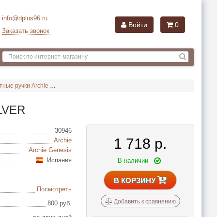
info@dplus96.ru
Войти
0
Заказать звонок
тные ручки Archie
Поворотная ручка Archie Genesis OL-20G OL BL. SILVER
ILVER
30946
1 718
р.
Archie
Archie Genesis
Испания
В наличии
В КОРЗИНУ
Посмотреть
Добавить к сравнению
800 руб.