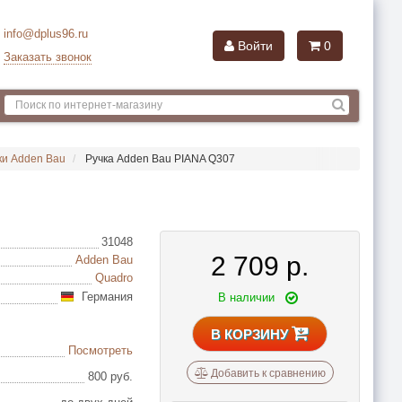
info@dplus96.ru
Войти
0
Заказать звонок
ки Adden Bau
Ручка Adden Bau PIANA Q307
31048
2 709
р.
Adden Bau
Quadro
Германия
В наличии
В КОРЗИНУ
Посмотреть
Добавить к сравнению
800 руб.