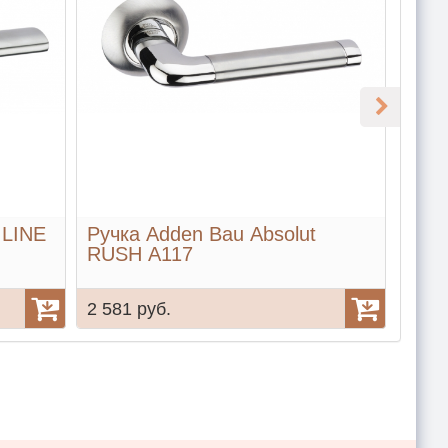
 LINE
Ручка Adden Bau Absolut
Ручк
RUSH A117
MOD
2 581 руб.
2 58