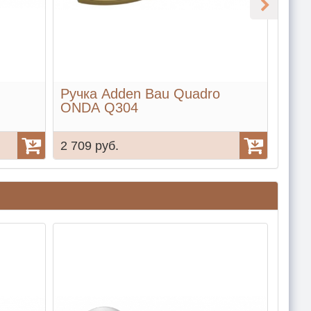
Ручка Adden Bau Quadro
Руч
ONDA Q304
OBR
2 709 руб.
2 70