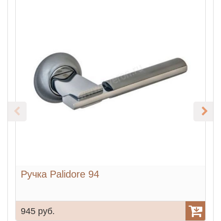
Ручка Palidore 94
Р
945 руб.
9