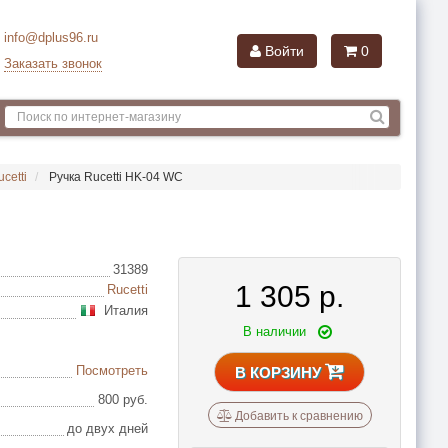
info@dplus96.ru
Войти
0
Заказать звонок
cetti
Ручка Rucetti HK-04 WC
31389
1 305
р.
Rucetti
Италия
В наличии
Посмотреть
В КОРЗИНУ
800 руб.
Добавить к сравнению
до двух дней