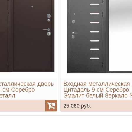
еталлическая дверь
Входная металлическая
9 см Серебро
Цитадель 9 см Серебро
еталл
Эмалит белый Зеркало
25 060 руб.