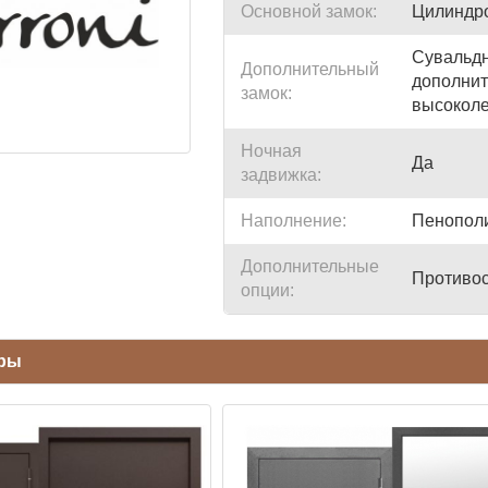
Основной замок:
Цилиндро
Сувальдн
Дополнительный
дополнит
замок:
высоколе
Ночная
Да
задвижка:
Наполнение:
Пенопол
Дополнительные
Противос
опции:
ары