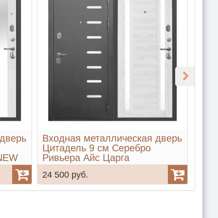
 дверь
Входная металлическая дверь
Вхо
Цитадель 9 см Серебро
Цита
 NEW
Ривьера Айс Царга
Лист
Аста
24 500 руб.
24 5
Сне