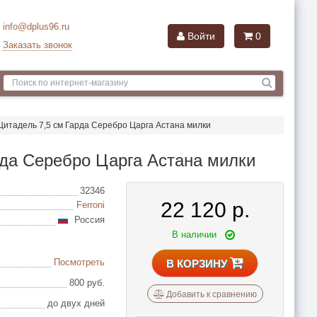
info@dplus96.ru
Войти
0
Заказать звонок
Цитадель 7,5 см Гарда Серебро Царга Астана милки
рда Серебро Царга Астана милки
32346
22 120
р.
Ferroni
Россия
В наличии
Посмотреть
В КОРЗИНУ
800 руб.
Добавить к сравнению
до двух дней