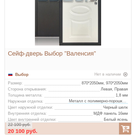
Сейф-дверь Выбор "Валенсия"
Нет в наличии
Выбор
Размер:
870*2050мм, 970*2050мм
Сторона открывания:
Левая, Правая
Толщина металла:
1,8 мм
Металл с полимерно-порошковым покрытием
Наружная отделка:
Цвет наружной отделки:
Черный шелк
Внутренняя отделка:
МДФ панель 16мм
Цвет внутренней отделки:
Белый ясень
22 100 руб.
Декор внутренней отделки:
Фрезеровка
20 100 руб.
Базальтовая плита "IZOL LIGHT"
Утеплитель: