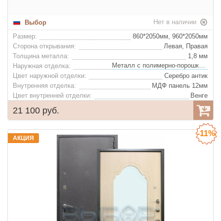
Нет в наличии
Выбор
Размер:
860*2050мм, 960*2050мм
Сторона открывания:
Левая, Правая
Толщина металла:
1,8 мм
Металл с полимерно-порошковым покрытием
Наружная отделка:
Цвет наружной отделки:
Серебро антик
Внутренняя отделка:
МДФ панель 12мм
Цвет внутренней отделки:
Венге
Фрезеровка, премиум рисунок Патина серебро
Декор внутренней отделки:
21 100 руб.
Базальтовая плита "IZOL LIGHT"
Утеплитель:
Цвет фурнитуры:
Хром
-11%
Ночная задвижка:
Да
АКЦИЯ
Глазок:
Да
Конструкция: