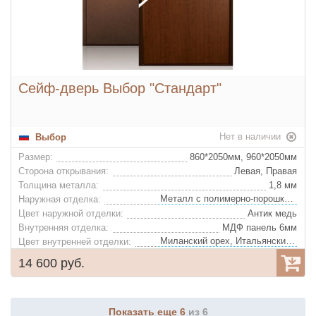
Сейф-дверь Выбор "Стандарт"
Нет в наличии
Выбор
Размер:
860*2050мм, 960*2050мм
Сторона открывания:
Левая, Правая
Толщина металла:
1,8 мм
Металл с полимерно-порошковым покрытием
Наружная отделка:
Цвет наружной отделки:
Антик медь
Внутренняя отделка:
МДФ панель 6мм
Миланский орех, Итальянский орех
Цвет внутренней отделки:
Базальтовая плита "IZOL LIGHT"
Утеплитель:
14 600 руб.
Ночная задвижка:
Да
Глазок:
Да
Усиленная профильная коробка, 2 резиновых изоляционных контура
Конструкция:
Показать еще 6
из 6