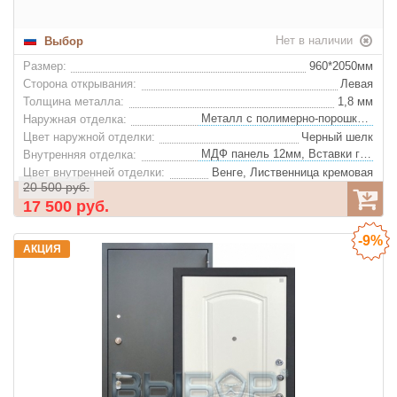
Нет в наличии
Выбор
Размер:
960*2050мм
Сторона открывания:
Левая
Толщина металла:
1,8 мм
Металл с полимерно-порошковым покрытием
Наружная отделка:
Цвет наружной отделки:
Черный шелк
МДФ панель 12мм, Вставки глянцевого стекла "Лакобель"
Внутренняя отделка:
Цвет внутренней отделки:
Венге, Лиственница кремовая
20 500 руб.
Базальтовая плита "IZOL LIGHT"
Утеплитель:
17 500 руб.
Ночная задвижка:
Да
Глазок:
Да
-9%
Конструкция:
АКЦИЯ