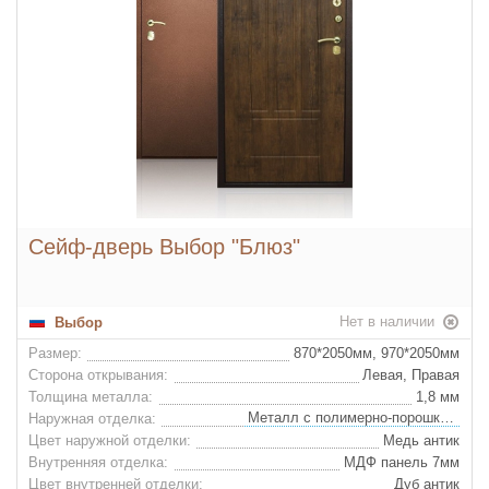
Сейф-дверь Выбор "Блюз"
Нет в наличии
Выбор
Размер:
870*2050мм, 970*2050мм
Сторона открывания:
Левая, Правая
Толщина металла:
1,8 мм
Металл с полимерно-порошковым покрытием
Наружная отделка:
Цвет наружной отделки:
Медь антик
Внутренняя отделка:
МДФ панель 7мм
Цвет внутренней отделки:
Дуб антик