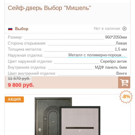
Сейф-дверь Выбор "Мишель"
Нет в наличии
Выбор
Размер:
960*2050мм
Сторона открывания:
Левая
Толщина металла:
1,5 мм
Металл с полимерно-порошковым покрытием
Наружная отделка:
Цвет наружной отделки:
Серебро антик
Внутренняя отделка:
МДФ панель 6мм
Цвет внутренней отделки:
Венге
11 570 руб.
Декор внутренней отделки:
Фрезеровка
9 800 руб.
Утеплитель:
Минеральная вата
Цвет фурнитуры:
Хром
-8%
Ночная задвижка:
Нет
АКЦИЯ
Глазок:
Да
2 резиновых изоляционных контура, Цельногнутая коробка
Конструкция: