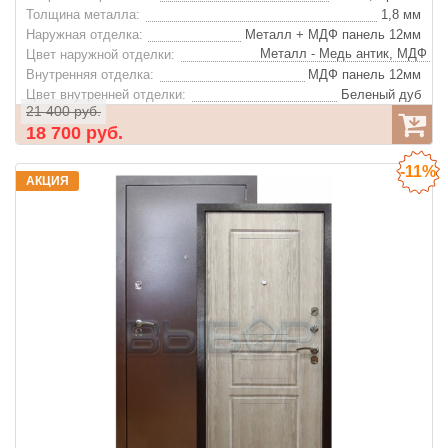
Толщина металла:
1,8 мм
Наружная отделка:
Металл + МДФ панель 12мм
Цвет наружной отделки:
Внутренняя отделка:
МДФ панель 12мм
Цвет внутренней отделки:
Беленый дуб
21 400 руб.
Декор внутренней отделки:
Фрезеровка ''Италия''
18 700 руб.
Базальтовая плита "IZOL LIGHT"
Утеплитель:
Цвет фурнитуры:
Хром
-11%
Ночная задвижка:
Да
АКЦИЯ
Глазок:
Да
Конструкция: