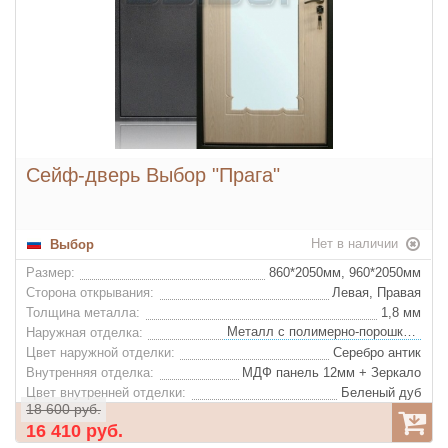
Сейф-дверь Выбор "Прага"
Нет в наличии
Выбор
Размер:
860*2050мм, 960*2050мм
Сторона открывания:
Левая, Правая
Толщина металла:
1,8 мм
Металл с полимерно-порошковым покрытием
Наружная отделка:
Цвет наружной отделки:
Серебро антик
Внутренняя отделка:
МДФ панель 12мм + Зеркало
Цвет внутренней отделки:
Беленый дуб
18 600 руб.
Декор внутренней отделки:
Фрезеровка ''Прага''
16 410 руб.
Базальтовая плита "IZOL LIGHT"
Утеплитель: