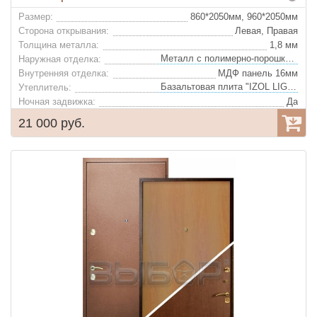
Размер:
860*2050мм, 960*2050мм
Сторона открывания:
Левая, Правая
Толщина металла:
1,8 мм
Металл с полимерно-порошковым покрытием
Наружная отделка:
Внутренняя отделка:
МДФ панель 16мм
Базальтовая плита "IZOL LIGHT"
Утеплитель:
Ночная задвижка:
Да
Глазок:
Да
21 000 руб.
Конструкция: