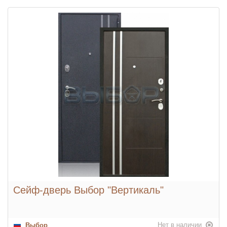
Цвет фурнитуры:
Хром
Ночная задвижка:
Да
Глазок:
Да
Конструкция:
Сейф-дверь Выбор "Вертикаль"
Нет в наличии
Выбор