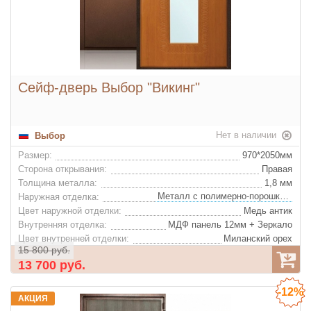
Сейф-дверь Выбор "Викинг"
Нет в наличии
Выбор
Размер:
970*2050мм
Сторона открывания:
Правая
Толщина металла:
1,8 мм
Металл с полимерно-порошковым покрытием
Наружная отделка:
Цвет наружной отделки:
Медь антик
Внутренняя отделка:
МДФ панель 12мм + Зеркало
Цвет внутренней отделки:
Миланский орех
15 800 руб.
Декор внутренней отделки:
Фрезеровка ''Викинг''
13 700 руб.
Базальтовая плита "IZOL LIGHT"
Утеплитель:
Цвет фурнитуры:
Золото
-12%
Ночная задвижка:
Да
АКЦИЯ
Глазок:
Да