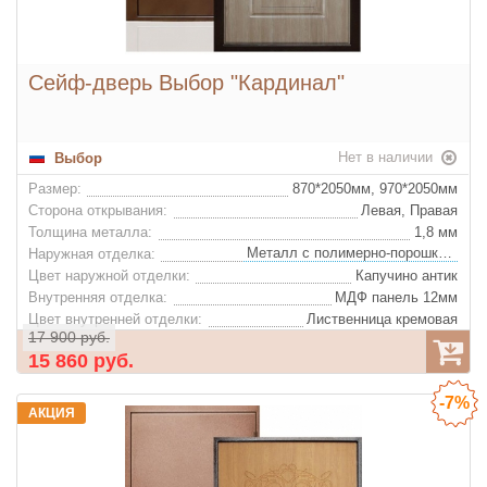
Сейф-дверь Выбор "Кардинал"
Нет в наличии
Выбор
Размер:
870*2050мм, 970*2050мм
Сторона открывания:
Левая, Правая
Толщина металла:
1,8 мм
Металл с полимерно-порошковым покрытием
Наружная отделка:
Цвет наружной отделки:
Капучино антик
Внутренняя отделка:
МДФ панель 12мм
Цвет внутренней отделки:
Лиственница кремовая
17 900 руб.
Декор внутренней отделки:
Фрезеровка "Кардинал"
15 860 руб.
Базальтовая плита "IZOL LIGHT"
Утеплитель:
Цвет фурнитуры:
Хром
-7%
Ночная задвижка:
Да
АКЦИЯ
Глазок:
Да
Конструкция: