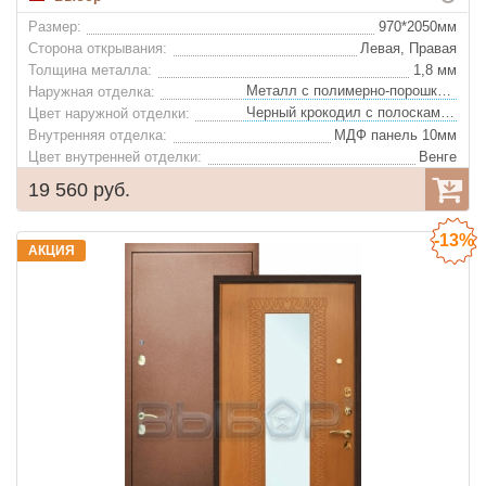
Размер:
970*2050мм
Сторона открывания:
Левая, Правая
Толщина металла:
1,8 мм
Металл с полимерно-порошковым покрытием
Наружная отделка:
Черный крокодил с полосками Серый крокодил
Цвет наружной отделки:
Внутренняя отделка:
МДФ панель 10мм
Цвет внутренней отделки:
Венге
Фрезеровка, вертикальные полосы Алюминий
Декор внутренней отделки:
19 560 руб.
Базальтовая плита "IZOL LIGHT"
Утеплитель:
Цвет фурнитуры:
Хром
-13%
Ночная задвижка:
Да
АКЦИЯ
Глазок:
Да
Конструкция: