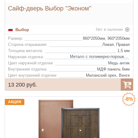
Сайф-дверь Выбор "Эконом"
Нет в наличии
Выбор
Размер:
860*2050мм, 960*2050мм
Сторона открывания:
Левая, Правая
Толщина металла:
1,5 мм
Металл с полимерно-порошковым покрытием
Наружная отделка:
Цвет наружной отделки:
Медь антик
Внутренняя отделка:
МДФ панель 6мм
Цвет внутренней отделки:
Миланский орех, Венге
Декор внутренней отделки:
Нет
13 200 руб.
Базальтовая плита "IZOL LIGHT"
Утеплитель:
Цвет фурнитуры:
Золото
-8%
Ночная задвижка:
Нет
АКЦИЯ
Глазок:
Да
2 резиновых изоляционных контура, Цельногнутая коробка
Конструкция: