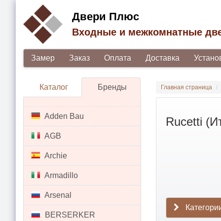
Двери Плюс
Входные и межкомнатные дв
Замер
Заказ
Оплата
Доставка
Устано
Каталог
Бренды
Главная страница
Adden Bau
Rucetti (И
AGB
Archie
Armadillo
Arsenal
Категории
BERSERKER