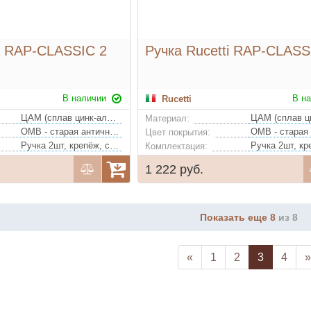
ti RAP-CLASSIC 2
Ручка Rucetti RAP-CLASS
В наличии
В н
Rucetti
ЦАМ (сплав цинк-алюминий-медь)
Материал:
OMB - старая античная бронза
Цвет покрытия:
Ручка 2шт, крепёж, стяжки, квадрат
Комплектация:
1 222 руб.
Показать еще 8
из 8
«
1
2
3
4
»