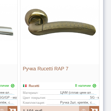
Ручка Rucetti RAP 7
аличии
В наличии
Rucetti
ЦАМ (сплав цинк-алюминий-медь)
ЦАМ (сплав цинк-алюминий-медь)
Материал:
SG/GP - матовое золото/золото, SN/CP - белый никель/полированный хром
Цвет покрытия:
Ручка 2шт, крепёж, стяжки, квадрат
Ручка 2шт, крепёж, стяжки, квадрат
Комплектация:
1 191 руб.