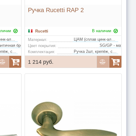
Ручка Rucetti RAP 2
аличии
В наличии
Rucetti
ЦАМ (сплав цинк-алюминий-медь)
ЦАМ (сплав цинк-алюминий-медь)
Материал:
AB - античная бронза, SN/CP - белый никель/полированный хром
Цвет покрытия:
Ручка 2шт, крепёж, стяжки, квадрат
Ручка 2шт, крепёж, стяжки, квадрат
Комплектация:
1 214 руб.