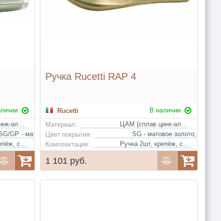
Ручка Rucetti RAP 4
аличии
В наличии
Rucetti
ЦАМ (сплав цинк-алюминий-медь)
ЦАМ (сплав цинк-алюминий-медь)
Материал:
SG/GP - матовое золото/золото, SN/CP - белый никель/полированный хром
SG - матовое золото, PG - золото, AB - античная бронза
Цвет покрытия:
Ручка 2шт, крепёж, стяжки, квадрат
Ручка 2шт, крепёж, стяжки, квадрат
Комплектация:
1 101 руб.