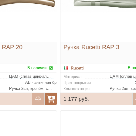
i RAP 20
Ручка Rucetti RAP 3
В наличии
В н
Rucetti
ЦАМ (сплав цинк-алюминий-медь)
Материал:
AB - античная бронза, SN/CP - белый никель/полированный хром
Цвет покрытия:
Ручка 2шт, крепёж, стяжки, квадрат
Комплектация:
1 177 руб.