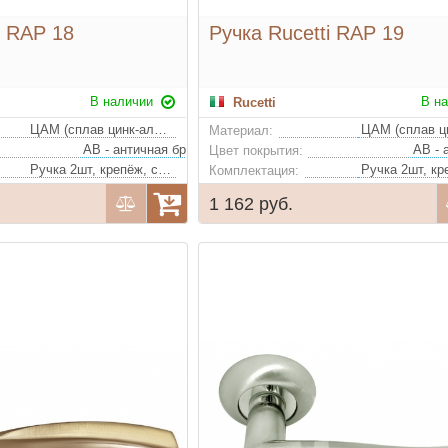
i RAP 18
Ручка Rucetti RAP 19
В наличии
В н
Rucetti
ЦАМ (сплав цинк-алюминий-медь)
Материал:
AB - античная бронза, SN/CP - белый никель/полированный хром
Цвет покрытия:
Ручка 2шт, крепёж, стяжки, квадрат
Комплектация:
1 162 руб.