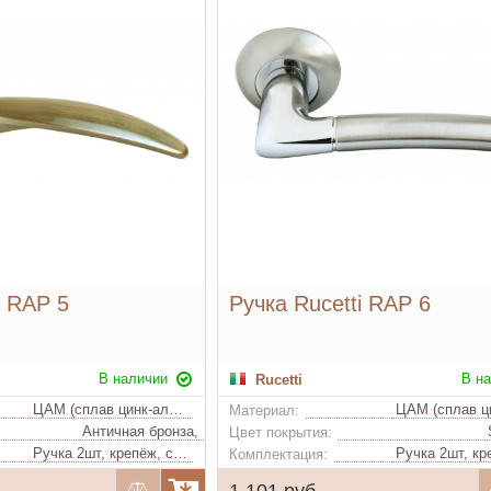
i RAP 5
Ручка Rucetti RAP 6
В наличии
В н
Rucetti
ЦАМ (сплав цинк-алюминий-медь)
Материал:
Античная бронза, Белый никель, матовое золото (удорожание)
Цвет покрытия:
Ручка 2шт, крепёж, стяжки, квадрат
Комплектация:
1 101 руб.