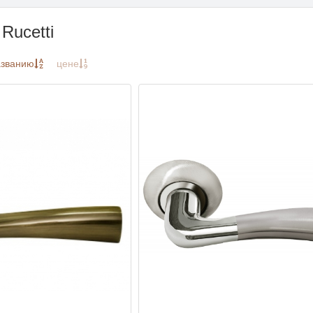
Rucetti
азванию
цене