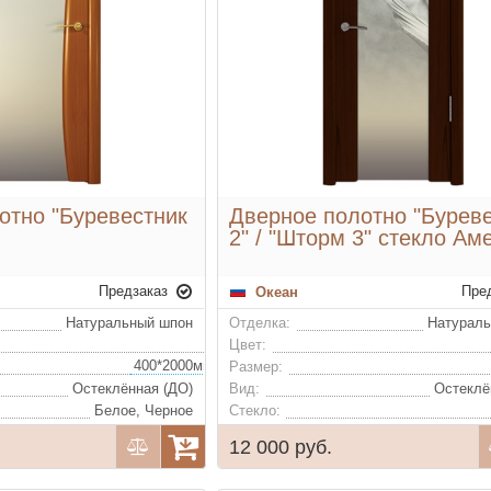
отно "Буревестник
Дверное полотно "Бурев
2" / "Шторм 3" стекло Ам
Предзаказ
Пре
Океан
Натуральный шпон
Отделка:
Натурал
Цвет:
400*2000мм, 600*2000мм, 700*2000мм, 800*2000мм, 900*2000мм (удорожание)
Размер:
Остеклённая (ДО)
Вид:
Остеклё
Белое, Черное
Стекло:
12 000 руб.