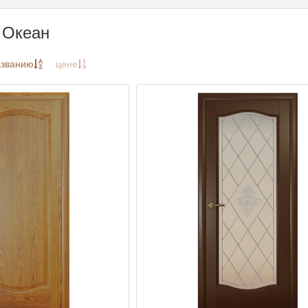
 Океан
азванию
цене