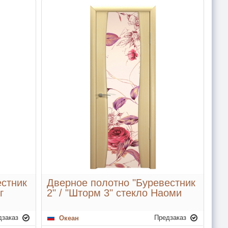
естник
Дверное полотно "Буревестник
г
2" / "Шторм 3" стекло Наоми
дзаказ
Предзаказ
Океан