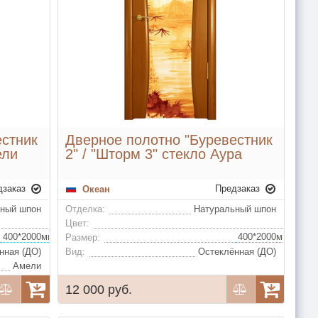
естник
Дверное полотно "Буревестник
ели
2" / "Шторм 3" стекло Аура
дзаказ
Предзаказ
Океан
ьный шпон
Отделка:
Натуральный шпон
Цвет:
400*2000мм, 600*2000мм, 700*2000мм, 800*2000мм, 900*2000мм (удорожание)
Размер:
нная (ДО)
Вид:
Остеклённая (ДО)
Амели
12 000 руб.