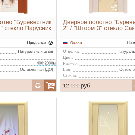
отно "Буревестник
Дверное полотно "Бурев
3" стекло Парусник
2" / "Шторм 3" стекло Са
Предзаказ
Пре
Океан
Натуральный шпон
Отделка:
Натурал
Цвет:
400*2000мм, 600*2000мм, 700*2000мм, 800*2000мм, 900*2000мм (удорожание)
Размер:
Остеклённая (ДО)
Вид:
Остеклё
Стекло:
12 000 руб.