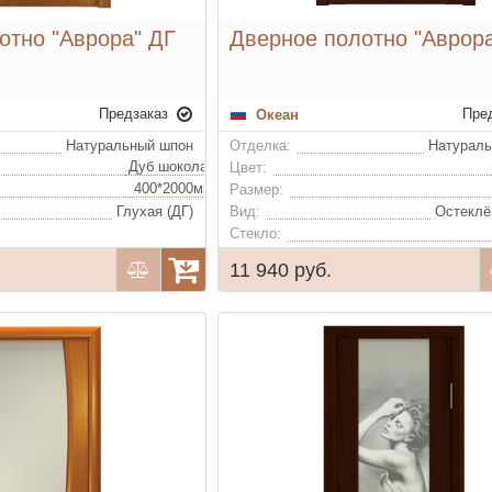
отно "Аврора" ДГ
Дверное полотно "Аврор
Предзаказ
Пре
Океан
Натуральный шпон
Отделка:
Натурал
Дуб шоколад, Дуб белый жемчуг, Дуб серый, Дуб золотой, Дуб натуральный
Цвет:
400*2000мм, 600*2000мм, 700*2000мм, 800*2000мм, 900*2000мм (удорожание)
Размер:
Глухая (ДГ)
Вид:
Остеклё
Стекло:
11 940 руб.