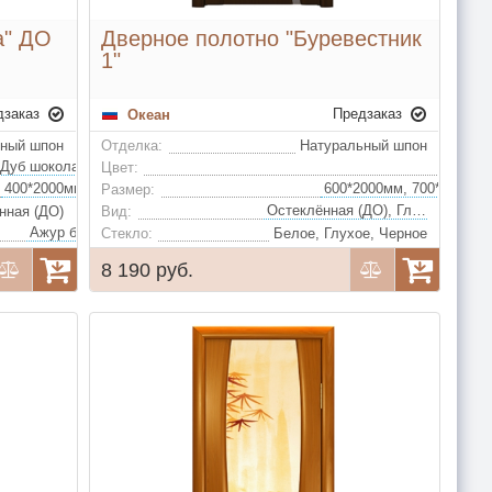
а" ДО
Дверное полотно "Буревестник
1"
дзаказ
Предзаказ
Океан
ьный шпон
Отделка:
Натуральный шпон
Дуб шоколад, Дуб белый жемчуг, Дуб серый, Дуб золотой, Дуб натуральный
Цвет:
400*2000мм, 600*2000мм, 700*2000мм, 800*2000мм, 900*2000мм (удорожание)
Размер:
Остеклённая (ДО), Глухая (ДГ)
нная (ДО)
Вид:
Ажур белое, Ромб белое, Ромб бронза, Решетка белое, Решетка бронза, Ажур бронза
Стекло:
Белое, Глухое, Черное
8 190 руб.