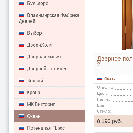
Бульдорс
Владимирская Фабрика
Дверей
Выбор
ДвериХолл
Дверная линия
Дверное пол
2"
Дверной континент
Океан
Зодчий
Отделка:
Крона
Цвет:
Размер:
МК Виктория
Вид:
Стекло:
Океан
8 190 руб.
Потенциал Плюс