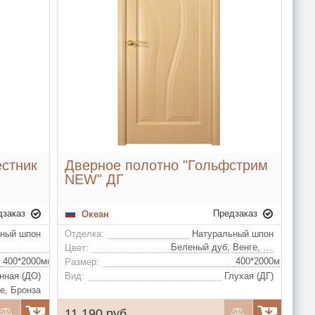
естник
Дверное полотно "Гольфстрим
NEW" ДГ
дзаказ
Предзаказ
Океан
ьный шпон
Отделка:
Натуральный шпон
Беленый дуб, Венге, Ясень винтаж, Анегри, Ясень серый, Ясень капучино, Ясень шервуд, Красное дерево, Ясень слоновая кость, Белый жемчуг
Беленый дуб, Венге, Анегри
Цвет:
400*2000мм, 600*2000мм, 700*2000мм, 800*2000мм, 900*2000мм (удорожание)
Размер:
нная (ДО)
Вид:
Глухая (ДГ)
е, Бронза
11 190 руб.