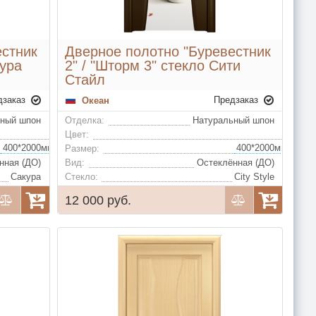
естник
Дверное полотно "Буревестник
кура
2" / "Шторм 3" стекло Сити
Стайл
дзаказ
Предзаказ
Океан
ьный шпон
Отделка:
Натуральный шпон
Беленый дуб, Венге, Ясень винтаж, Анегри, Ясень серый, Ясень капучино, Ясень шервуд, Красное дерево, Ясень слоновая кость, Белый жемчуг
Цвет:
400*2000мм, 600*2000мм, 700*2000мм, 800*2000мм, 900*2000мм (удорожание)
Размер:
нная (ДО)
Вид:
Остеклённая (ДО)
Сакура
Стекло:
City Style
12 000 руб.