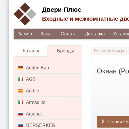
Двери Плюс
Входные и межкомнатные дв
Замер
Заказ
Оплата
Доставка
Устано
Каталог
Бренды
Главная страница
Adden Bau
Океан (Ро
AGB
Archie
Armadillo
Arsenal
Серии Ок
BERSERKER