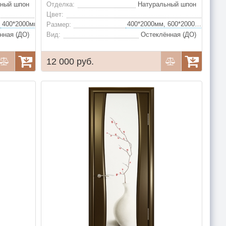
ьный шпон
Отделка:
Натуральный шпон
Беленый дуб, Венге, Ясень винтаж, Анегри, Ясень серый, Ясень капучино, Ясень шервуд, Красное дерево, Ясень слоновая кость, Белый жемчуг
Цвет:
400*2000мм, 600*2000мм, 700*2000мм, 800*2000мм, 900*2000мм (удорожание)
400*2000мм, 600*2000мм, 700*2000мм, 800*2000мм
Размер:
нная (ДО)
Вид:
Остеклённая (ДО)
12 000 руб.