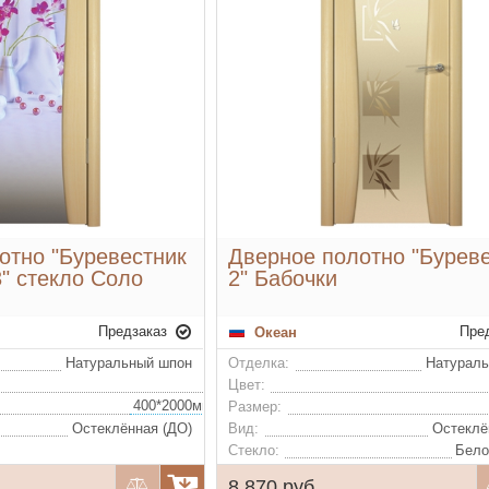
отно "Буревестник
Дверное полотно "Бурев
3" стекло Соло
2" Бабочки
Предзаказ
Пре
Океан
Натуральный шпон
Отделка:
Натурал
Цвет:
400*2000мм, 600*2000мм, 700*2000мм, 800*2000мм, 900*2000мм (удорожание)
Размер:
Остеклённая (ДО)
Вид:
Остеклё
Стекло:
Бело
8 870 руб.