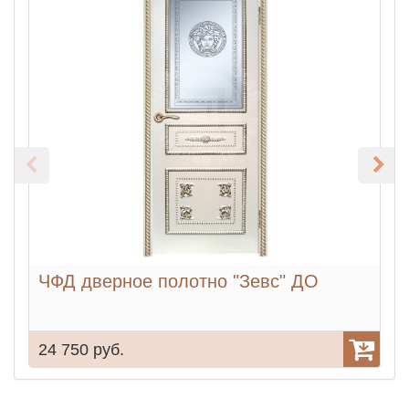
ЧФД дверное полотно "Зевс" ДО
24 750 руб.
1