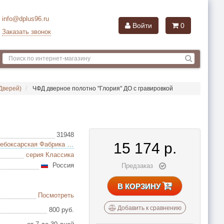
info@dplus96.ru
Войти
0
Заказать звонок
Дверей)
ЧФД дверное полотно "Глория" ДО с гравировкой
31948
15 174
р.
ЧФД (Чебоксарская Фабрика Дверей)
серия Классика
Россия
Предзаказ
В КОРЗИНУ
Посмотреть
Добавить к сравнению
800 руб.