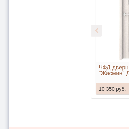
ЧФД дверн
"Жасмин" 
10 350 руб.