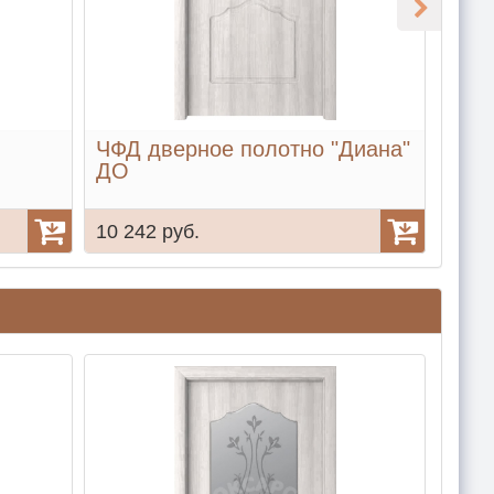
ЧФД дверное полотно "Диана"
ЧФД
ДО
ДГ
10 242 руб.
8 37