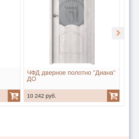
ЧФД дверное полотно "Диана"
ЧФД
ДО
ДГ
10 242 руб.
8 37