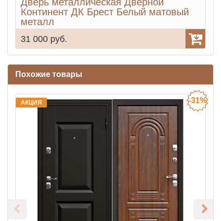
Дверь металлическая Дверной
Континент ДК Брест Белый матовый
металл
31 000 руб.
3
Похожие товары
-31%
АКЦИЯ
А