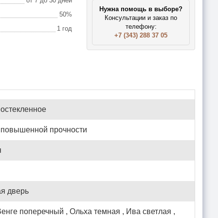
от 7 до 30 дней
Нужна помощь в выборе?
50%
Консультации и заказ по
телефону:
1 год
+7 (343) 288 37 05
 остекленное
а повышенной прочности
я
я дверь
Венге поперечный , Ольха темная , Ива светлая ,