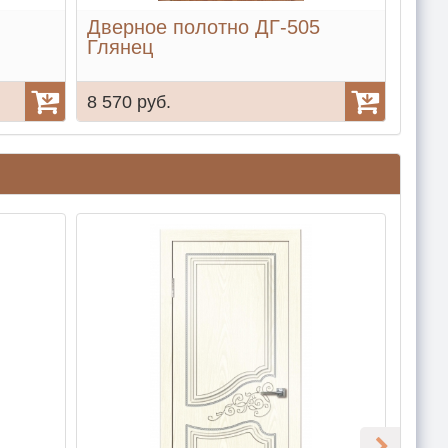
Дверное полотно ДГ-505
Две
Глянец
Гля
8 570 руб.
12 2