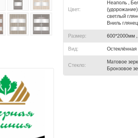
Неаполь , Бе
Цвет:
(удорожание)
светлый глян
Вниль глянец
Размер:
600*2000мм ,
Вид:
Остеклённая 
Матовое зерк
Стекло:
Бронзовое зе