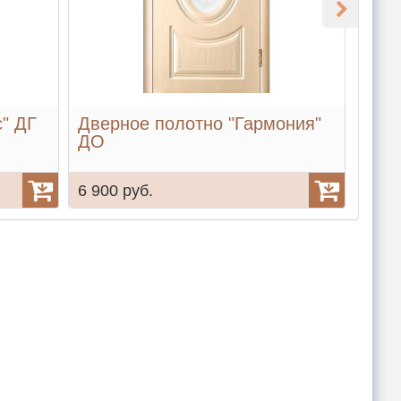
" ДГ
Дверное полотно "Гармония"
Две
ДО
ДО 
6 900 руб.
6 85