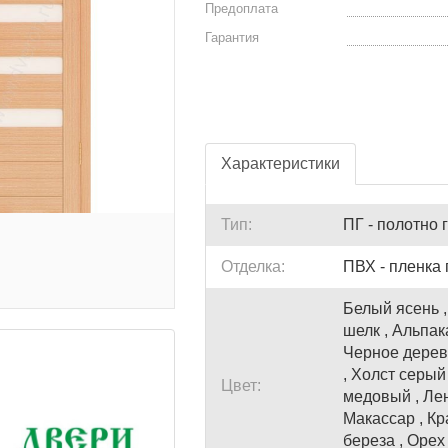
Предоплата
Гарантия
Характеристики
Тип:
ПГ - полотно 
Отделка:
ПВХ - пленка
Белый ясень ,
шелк , Альпак
Черное дерево
, Холст серый
Цвет:
медовый , Лен
Макассар , Кр
береза , Орех