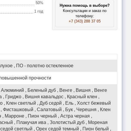
50%
Нужна помощь в выборе?
Консультации и заказ по
1 год
телефону:
+7 (343) 288 37 05
глухое , ПО - полотно остекленное
 повышенной прочности
 Алюминий , Беленый дуб , Венге , Вишня , Венге
а , Гриджо , Вишня кавальдос , Красный клен ,
 , Клен светлый , Дуб седой , Ель , Холст бежевый
 , Фисташковый , Салатовый , Бук , Черешня , Клен
 , Марроне , Пион черный , Астра черная ,
асный , Плакучая ива , Золотистый дуб , Мореная
 седой светлый , Орех седой темный , Пион белый ,