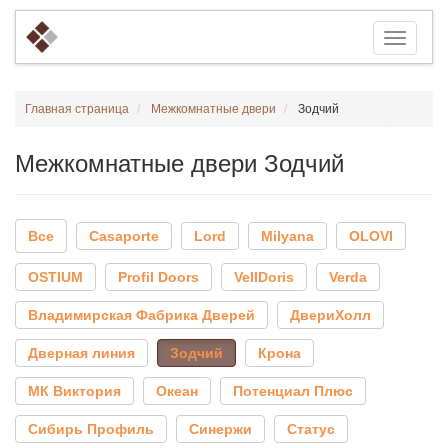
Главная страница
Межкомнатные двери
Зодчий
Межкомнатные двери Зодчий
Все
Casaporte
Lord
Milyana
OLOVI
OSTIUM
Profil Doors
VellDoris
Verda
Владимирская Фабрика Дверей
ДвериХолл
Дверная линия
Зодчий
Крона
МК Виктория
Океан
Потенциал Плюс
Сибирь Профиль
Синержи
Статус