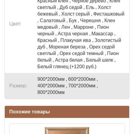
Красный клен , Черное дерево , Клен
светлый , Дуб седой , Ель , Холст
бежевый , Холст серый , Фисташковый
, Салатовый , Бук , Черешня , Клен
Цвет:
медовый , Лен , Марроне , Пион
черный , Астра черная , Макассар ,
Красный , Плакучая ива , Золотистый
дуб , Мореная береза , Орех седой
светлый , Орех седой темный , Пион
белый , Астра белая , Белый шелк ,
Белый глянец (+1200 руб.)
900*2000мм , 600*2000мм ,
Размер:
400*2000мм , 700*2000мм ,
800*2000мм
Похожие товары