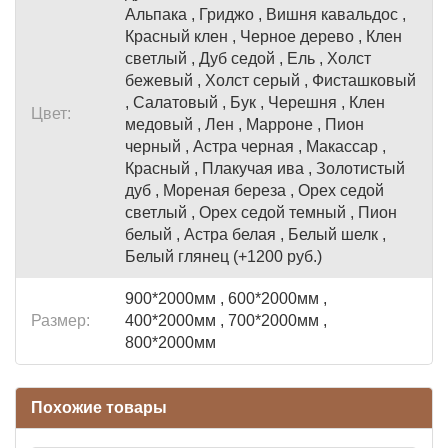
Альпака , Гриджо , Вишня кавальдос ,
Красный клен , Черное дерево , Клен
светлый , Дуб седой , Ель , Холст
бежевый , Холст серый , Фисташковый
, Салатовый , Бук , Черешня , Клен
Цвет:
медовый , Лен , Марроне , Пион
черный , Астра черная , Макассар ,
Красный , Плакучая ива , Золотистый
дуб , Мореная береза , Орех седой
светлый , Орех седой темный , Пион
белый , Астра белая , Белый шелк ,
Белый глянец (+1200 руб.)
900*2000мм , 600*2000мм ,
Размер:
400*2000мм , 700*2000мм ,
800*2000мм
Похожие товары