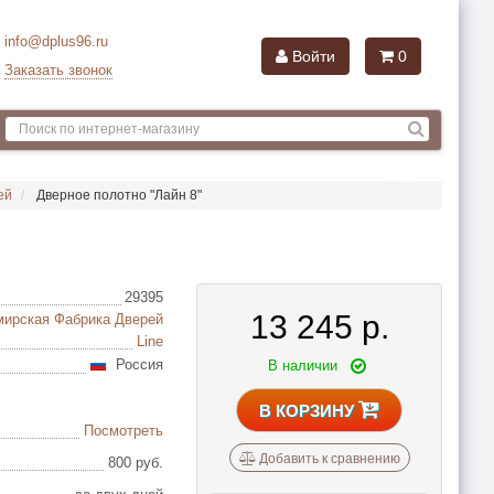
info@dplus96.ru
Войти
0
Заказать звонок
ей
Дверное полотно "Лайн 8"
29395
13 245
р.
ирская Фабрика Дверей
Line
Россия
В наличии
В КОРЗИНУ
Посмотреть
Добавить к сравнению
800 руб.