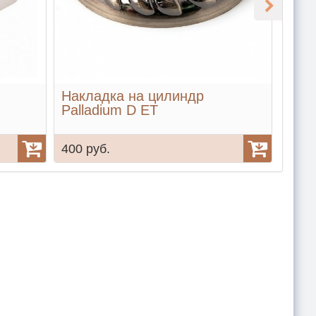
Накладка на цилиндр
Пово
Palladium D ET
CR 
400 руб.
500 