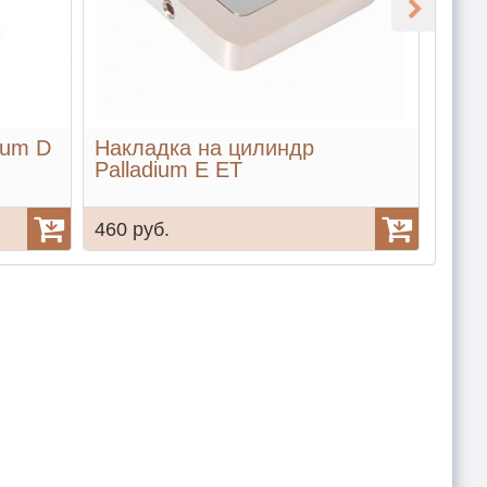
ium D
Накладка на цилиндр
Нак
Palladium E ET
Pall
460 руб.
400 