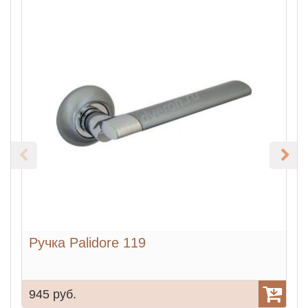
Ручка Palidore 119
Р
945 руб.
9