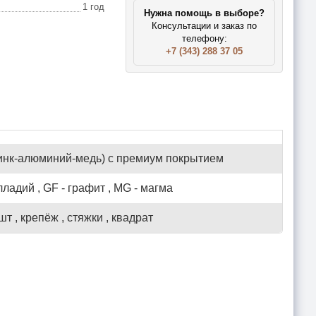
1 год
Нужна помощь в выборе?
Консультации и заказ по
телефону:
+7 (343) 288 37 05
инк-алюминий-медь) с премиум покрытием
лладий , GF - графит , MG - магма
шт , крепёж , стяжки , квадрат