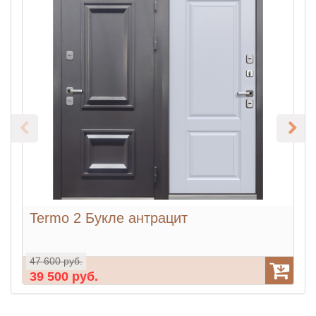
Termo 2 Букле антрацит
0
47 600 руб.
2
39 500 руб.