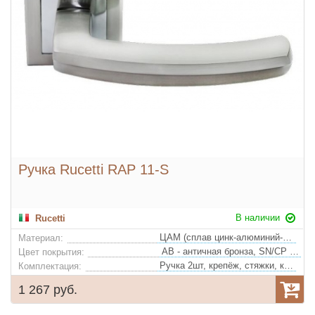
Ручка Rucetti RAP 11-S
В наличии
Rucetti
ЦАМ (сплав цинк-алюминий-медь)
Материал:
AB - античная бронза, SN/CP - белый никель/полированный хром
Цвет покрытия:
Ручка 2шт, крепёж, стяжки, квадрат
Комплектация:
1 267 руб.