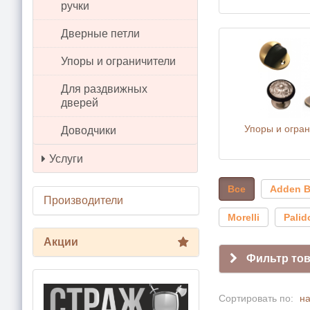
ручки
Дверные петли
Упоры и ограничители
Для раздвижных
дверей
Упоры и огра
Доводчики
Услуги
Все
Adden 
Производители
Morelli
Palid
Акции
Фильтр то
Сортировать по:
н