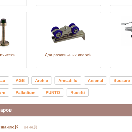
ничители
Для раздвижных дверей
Bau
AGB
Archie
Armadillo
Arsenal
Bussare
ore
Palladium
PUNTO
Rucetti
варов
азванию
цене