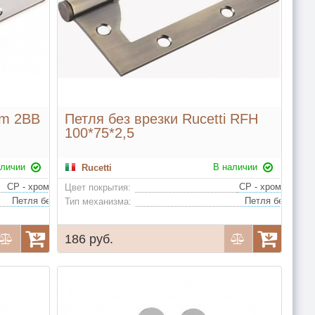
um 2BB
Петля без врезки Rucetti RFH
100*75*2,5
аличии
В наличии
Rucetti
CP - хром, SN - матовый никель, PB - золото, SG - матовое золото, AB - бронза
Цвет покрытия:
Петля без врезки, стальная с 2 подшипниками, нагрузка на 2 петли не более 25 кг
Тип механизма:
186 руб.