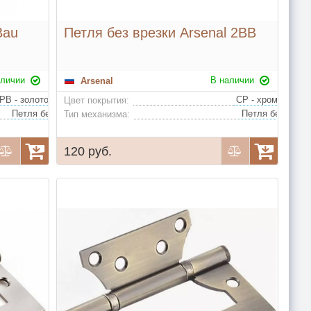
Bau
Петля без врезки Arsenal 2BB
аличии
В наличии
Arsenal
CP - хром, SN - матовый никель, PB - золото, SG - матовое золото, AB - бронза, Coffee, BN - черный никель
PB - золото, SG - матовое золото, SC - матовый хром, AB - античная бронза
Цвет покрытия:
Петля без врезки, стальная с 2 подшипниками, нагрузка на 2 петли не более 25 кг
Тип механизма:
120 руб.