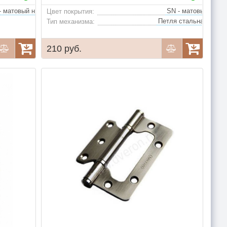
SN - матовый никель, SG - матовое золото, AB - состаренная бронза
Цвет покрытия:
Тип механизма:
210 руб.