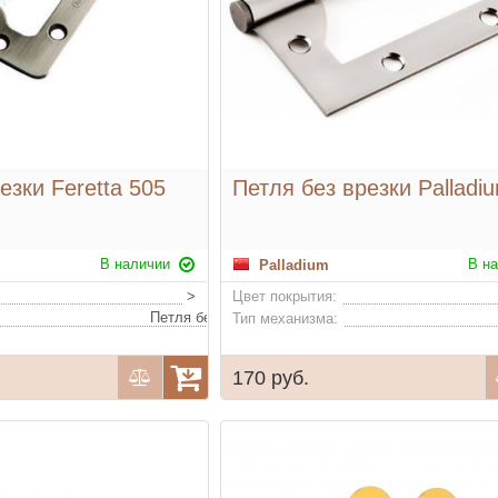
езки Feretta 505
Петля без врезки Palladi
В наличии
В н
Palladium
>
Цвет покрытия:
Петля без врезки, стальная с 2 подшипниками, нагрузка на 2 петли не более 25 кг
Тип механизма:
170 руб.