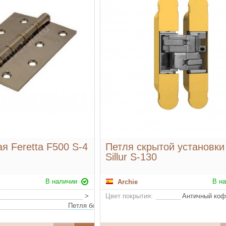
я Feretta F500 S-4
Петля скрытой установки 
Sillur S-130
В наличии
В н
Archie
>
Цвет покрытия:
Античный коф
Петля без врезки, стальная с 2 подшипниками, нагрузка на 2 петли не более 25 кг