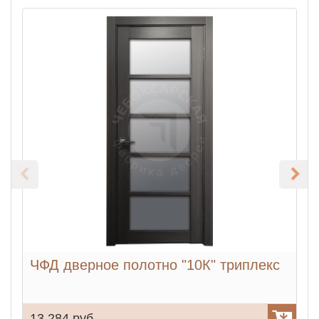
ЧФД дверное полотно "10К" триплекс
13 284 руб.
9