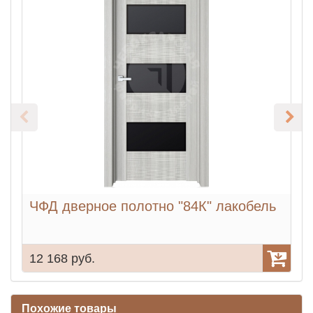
ЧФД дверное полотно "84К" лакобель
12 168 руб.
1
Похожие товары